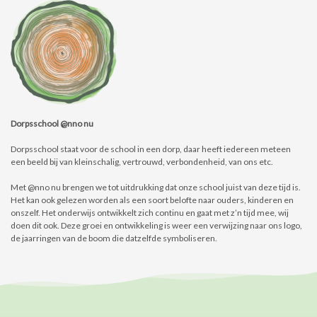
Dorpsschool @nno nu
Dorpsschool staat voor de school in een dorp, daar heeft iedereen meteen
een beeld bij van kleinschalig, vertrouwd, verbondenheid, van ons etc.
Met @nno nu brengen we tot uitdrukking dat onze school juist van deze tijd is.
Het kan ook gelezen worden als een soort belofte naar ouders, kinderen en
onszelf. Het onderwijs ontwikkelt zich continu en gaat met z’n tijd mee, wij
doen dit ook. Deze groei en ontwikkeling is weer een verwijzing naar ons logo,
de jaarringen van de boom die datzelfde symboliseren.