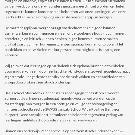
morgen en onderwijs op maat te kunnen bieden. Op basisschool Mariadonk
vinden we dat ons onderwijs anders georganiseerd moet worden om beter
tegemoet te kunnen komen aan de behoeften van onze leerlingen, van onze
leerkrachten, van de omgeving en van de maatschappij van morgen.
De maatschappij van morgen vraagt om deelnemers die goed kunnen
samenwerken en communiceren, een onderzoekende houding aannemen,
creatief zijn en kritisch kunnen denken, eigen keuzes durven te maken,
digitaal vaardig zijn en hun eigen talenten optimaal kunnen ontplooien. Het
ontdekken en ontwikkelen van burgerschapsvaardigheden is daarbij een
vereiste.
Wij geloven dat leerlingen op Mariadonk zich optimaal kunnen ontwikkelen
door middel van een, door leerkrachten-kind-ouders, zoveel mogelijk op maat
afgestemde kindgerichte aanpak voor de basisvakken en het aanbieden van
groepsdoorbroken thematisch onderwijs.
Basisschool Mariadonk ziet het als haar pedagogische taak om ervoor te
zorgen dat leerlingen zo adequaat mogelijk voorbereid worden op de
maatschappij van morgen in een prettige en veilige schoolomgeving en
hanteert schoolbreed de SWPBS aanpak (School Wide Positive Behavior
Support). Deze aanpak leert, stimuleert en beloont het gewenst gedrag van
leerlingen middels schoolbrede afspraken en werkwijzen.
Binnen ons onderwijs, met een focus op het thematisch Onderzoekend &