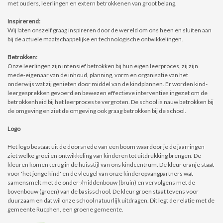
met ouders, leerlingen en extern betrokkenen van groot belang.
Inspirerend:
Wij laten onszelf graag inspireren door de wereld om ons heen en sluiten aan
bij de actuele maatschappelijke en technologische ontwikkelingen.
Betrokken:
Onze leerlingen zijn intensief betrokken bij hun eigen leerproces, zij zijn
mede-eigenaar van de inhoud, planning, vorm en organisatie van het
onderwijs wat zij genieten door middel van de kindplannen. Er worden kind-
leergesprekken gevoerd en bewezen effectieve interventies ingezet om de
betrokkenheid bij het leerproces te vergroten. De school is nauw betrokken bij
de omgeving en ziet de omgeving ook graag betrokken bij de school.
Logo
Het logo bestaat uit de doorsnede van een boom waardoor je de jaarringen
ziet welke groei en ontwikkeling van kinderen tot uitdrukking brengen. De
kleuren komen terug in de huisstijl van ons kindcentrum. De kleur oranje staat
voor 'het jonge kind' en de vleugel van onze kinderopvangpartners wat
samensmelt met de onder-/middenbouw (bruin) en vervolgens met de
bovenbouw (groen) van de basisschool. De kleur groen staat tevens voor
duurzaam en dat wil onze school natuurlijk uitdragen. Dit legt de relatie met de
gemeente Rucphen, een groene gemeente.