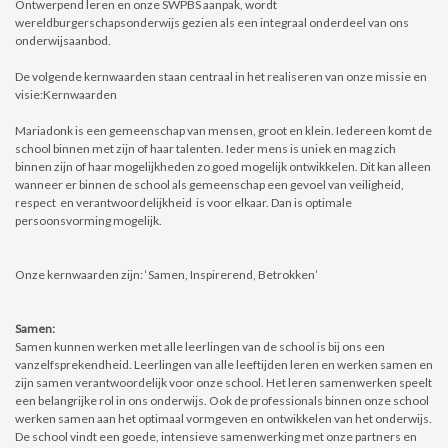
Ontwerpend leren en onze SWPBS aanpak, wordt
wereldburgerschapsonderwijs gezien als een integraal onderdeel van ons
onderwijsaanbod.
De volgende kernwaarden staan centraal in het realiseren van onze missie en
visie:Kernwaarden
Mariadonk is een gemeenschap van mensen, groot en klein. Iedereen komt de
school binnen met zijn of haar talenten. Ieder mens is uniek en mag zich
binnen zijn of haar mogelijkheden zo goed mogelijk ontwikkelen. Dit kan alleen
wanneer er binnen de school als gemeenschap een gevoel van veiligheid,
respect en verantwoordelijkheid is voor elkaar. Dan is optimale
persoonsvorming mogelijk.
Onze kernwaarden zijn: ‘Samen, Inspirerend, Betrokken’
Samen:
Samen kunnen werken met alle leerlingen van de school is bij ons een
vanzelfsprekendheid. Leerlingen van alle leeftijden leren en werken samen en
zijn samen verantwoordelijk voor onze school. Het leren samenwerken speelt
een belangrijke rol in ons onderwijs. Ook de professionals binnen onze school
werken samen aan het optimaal vormgeven en ontwikkelen van het onderwijs.
De school vindt een goede, intensieve samenwerking met onze partners en