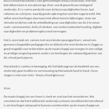
Basisschool Mariadonk is een gemoedelijke dorpsschool waar, met een
betrokken team in een plezierige sfeer, wordt gewerkt aan uitdagend
onderwijs. Er is ruime aandacht voor de basisvaardigheden lezen, taal,
rekenen en schrijven, waarbij goede opbrengsten worden nagestreefd. We
willen onze leerlingen daarnaast niet alleen kennis bijbrengen, maar we
stimuleren bij hen ook de ontwikkeling van vaardigheden van de 21e eeuw
zoals: samenwerken, kritisch denken, een onderzoekende houding, digitale
vaardigheden en probleemoplossend vermogen.
Het is onze taak om, samen met onze kinderopvangpartners, vanuit een
gemeenschappelijke pedagogische en didactische visie kinderen in Zegge zo
goed mogelijk voor te bereiden op de maatschappij van morgen in een veilige
en prettige omgeving waarin ouders en leerlingen als volwaardig partner van
de school participeren.
Mariadonk is continu in beweging. Als het bijdraagt aan de kwaliteit van ons
onderwijs gaan traditie en vernieuwing op Mariadonk hand in hand. Onze
slogan is niet voor niets: ‘dorpsschool @nno nu’.
Visie
De maatschappij om ons heen is sterk en snel aan het veranderen. We
constateren dat het traditionele onderwijssysteem onvoldoende toereikend
is om leerlingen adequaat te kunnen voorbereiden op de maatschappij van