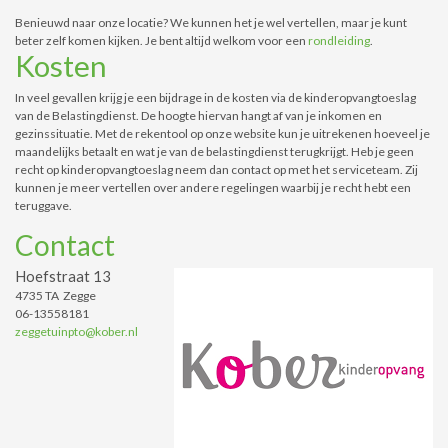
Benieuwd naar onze locatie? We kunnen het je wel vertellen, maar je kunt
beter zelf komen kijken. Je bent altijd welkom voor een
rondleiding
.
Kosten
In veel gevallen krijg je een bijdrage in de kosten via de kinderopvangtoeslag
van de Belastingdienst. De hoogte hiervan hangt af van je inkomen en
gezinssituatie. Met de rekentool op onze website kun je uitrekenen hoeveel je
maandelijks betaalt en wat je van de belastingdienst terugkrijgt. Heb je geen
recht op kinderopvangtoeslag neem dan contact op met het serviceteam. Zij
kunnen je meer vertellen over andere regelingen waarbij je recht hebt een
teruggave.
Contact
Hoefstraat 13
4735 TA Zegge
06-13558181
zeggetuinpto@kober.nl