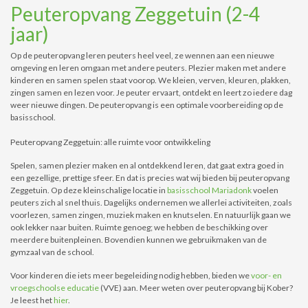
Peuteropvang Zeggetuin (2-4
jaar)
Op de peuteropvang leren peuters heel veel, ze wennen aan een nieuwe
omgeving en leren omgaan met andere peuters. Plezier maken met andere
kinderen en samen spelen staat voorop. We kleien, verven, kleuren, plakken,
zingen samen en lezen voor. Je peuter ervaart, ontdekt en leert zo iedere dag
weer nieuwe dingen. De peuteropvang is een optimale voorbereiding op de
basisschool.
Peuteropvang Zeggetuin: alle ruimte voor ontwikkeling
Spelen, samen plezier maken en al ontdekkend leren, dat gaat extra goed in
een gezellige, prettige sfeer. En dat is precies wat wij bieden bij peuteropvang
Zeggetuin. Op deze kleinschalige locatie in
basisschool Mariadonk
voelen
peuters zich al snel thuis. Dagelijks ondernemen we allerlei activiteiten, zoals
voorlezen, samen zingen, muziek maken en knutselen. En natuurlijk gaan we
ook lekker naar buiten. Ruimte genoeg; we hebben de beschikking over
meerdere buitenpleinen. Bovendien kunnen we gebruikmaken van de
gymzaal van de school.
Voor kinderen die iets meer begeleiding nodig hebben, bieden we
voor- en
vroegschoolse educatie
(VVE) aan. Meer weten over peuteropvang bij Kober?
Je leest het
hier
.