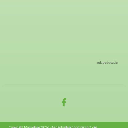
edageducatie
Copyright Mariadonk 2026 - Aangeboden door
ParentCom