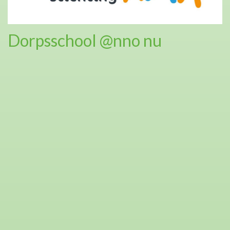
Dorpsschool @nno nu